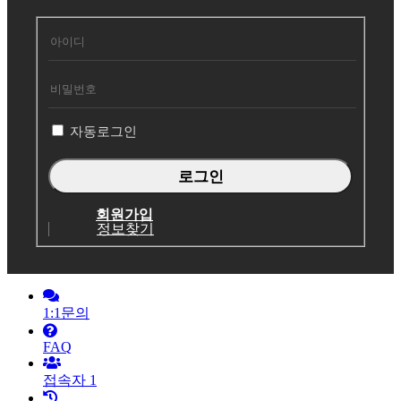
회
원
로
그
인
자동로그인
회원가입
정보찾기
1:1문의
FAQ
접속자
1