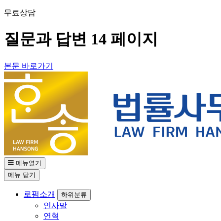
무료상담
02-582-1005
질문과 답변 14 페이지
본문 바로가기
메뉴열기
메뉴
닫기
로펌소개
하위분류
인사말
연혁