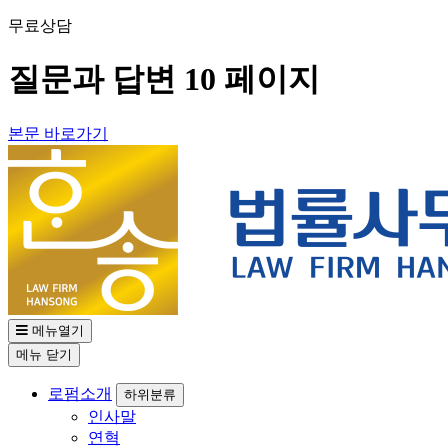
무료상담
02-582-1005
질문과 답변 10 페이지
본문 바로가기
메뉴열기
메뉴
닫기
로펌소개
하위분류
인사말
연혁