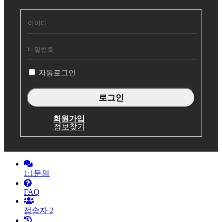
회
원
로
그
인
자동로그인
회원가입
정보찾기
1:1문의
FAQ
접속자
2