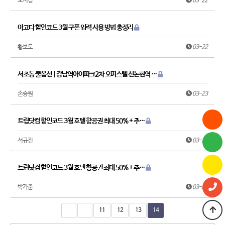
오지경
03-22
아고다 할인코드 3월 쿠폰 입력 사용 방법 총정리
황보도
03-22
서초동 풀옵션 | 강남역아이파크2차 오피스텔 신논현역 …
손승원
03-23
트립닷컴 할인코드 3월 호텔 항공권 최대 50% + 추…
서규진
03-23
트립닷컴 할인코드 3월 호텔 항공권 최대 50% + 추…
박가준
03-23
11
12
13
14