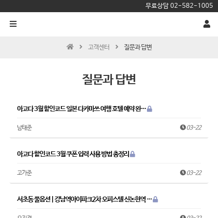
무료상담
02-582-1005
고객센터
질문과 답변
질문과 답변
아고다 3월 할인코드 일본 다카마쓰 여행 호텔 예약 완…
남태준
03-22
아고다 할인코드 3월 쿠폰 입력 사용 방법 총정리
고가준
03-22
서초동 풀옵션 | 강남역아이파크2차 오피스텔 신논현역 …